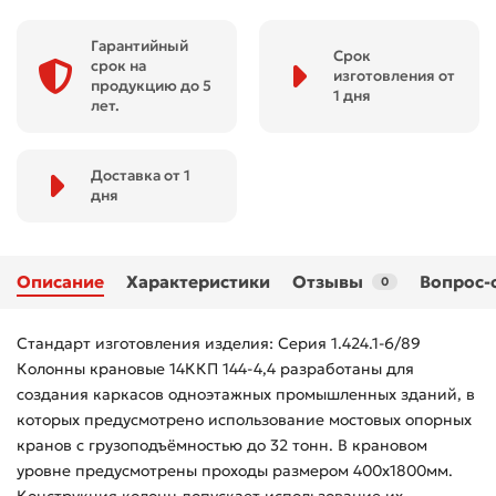
Гарантийный
Срок
срок на
изготовления от
продукцию до 5
1 дня
лет.
Доставка от 1
дня
Описание
Характеристики
Отзывы
Вопрос-
0
Стандарт изготовления изделия: Серия 1.424.1-6/89
Колонны крановые 14ККП 144-4,4 разработаны для
создания каркасов одноэтажных промышленных зданий, в
которых предусмотрено использование мостовых опорных
кранов с грузоподъёмностью до 32 тонн. В крановом
уровне предусмотрены проходы размером 400х1800мм.
Конструкция колонн допускает использование их