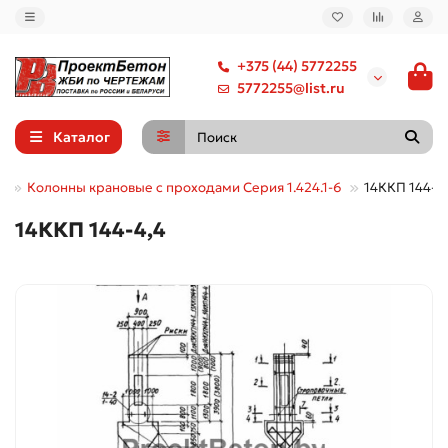
+375 (44) 5772255
5772255@list.ru
Каталог
е
Колонны крановые с проходами Серия 1.424.1-6
14ККП 144-4
14ККП 144-4,4