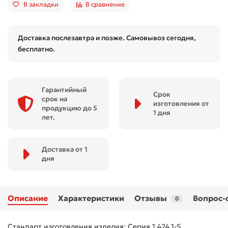
В закладки
В сравнение
Доставка послезавтра и позже. Самовывоз сегодня,
бесплатно.
Гарантийный
Срок
срок на
изготовления от
продукцию до 5
1 дня
лет.
Доставка от 1
дня
Описание
Характеристики
Отзывы
Вопрос-
0
Стандарт изготовления изделия: Серия 1.424.1-5