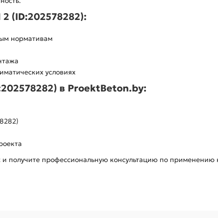
ность.
 (ID:202578282):
ным нормативам
нтажа
лиматических условиях
:202578282) в ProektBeton.by:
8282)
роекта
ас и получите профессиональную консультацию по применению