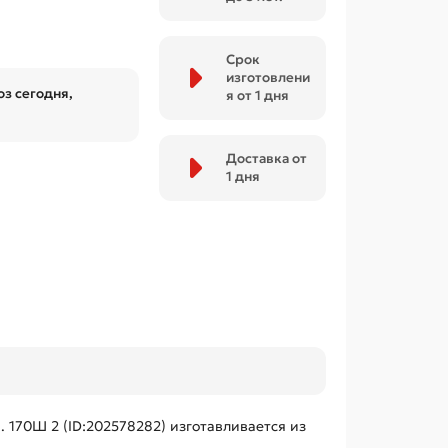
Срок
изготовлени
з сегодня,
я от 1 дня
Доставка от
1 дня
 170Ш 2 (ID:202578282) изготавливается из