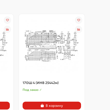
170Ш 4 (ИНВ 25442м)
1БН 10-22
Под заказ ✓
В наличии
В корзину