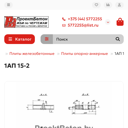
+375 (44) 5772255
5772255@list.ru
Каталог
ам
Плиты железобетонные
Плиты опорно-анкерные
1АП 15
1АП 15-2