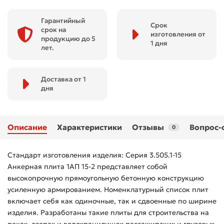
Гарантийный
Срок
срок на
изготовления от
продукцию до 5
1 дня
лет.
Доставка от 1
дня
Описание
Характеристики
Отзывы
Вопрос-
0
Стандарт изготовления изделия: Серия 3.505.1-15
Анкерная плита 1АП 15-2 представляет собой
высокопрочную прямоугольную бетонную конструкцию
усиленную армированием. Номенклатурный список плит
включает себя как одиночные, так и сдвоенные по ширине
изделия. Разработаны такие плиты для строительства на
реках, озерах и водохранилищах пассажирских и грузовых