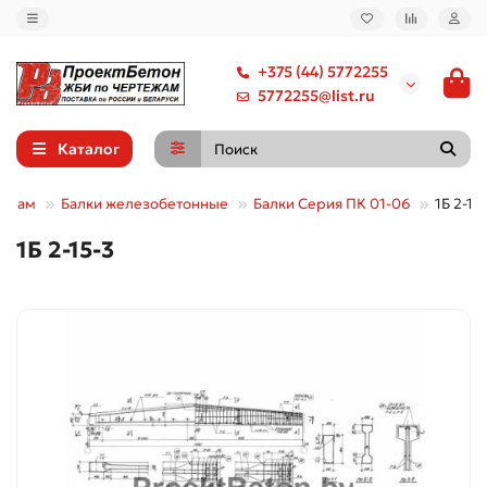
+375 (44) 5772255
5772255@list.ru
Каталог
уппам
Балки железобетонные
Балки Серия ПК 01-06
1Б 2-15
1Б 2-15-3