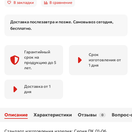
В закладки
В сравнение
Доставка послезавтра и позже. Самовывоз сегодня,
бесплатно.
Гарантийный
Срок
срок на
изготовления от
продукцию до 5
1 дня
лет.
Доставка от 1
дня
Описание
Характеристики
Отзывы
Вопрос-
0
Стандарт изготовления изделия: Серия ПК 01-06