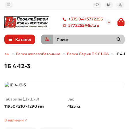
+375 (44) 5772255
5772255@list.ru
Каталог
уппам
Балки железобетонные
Балки Серия ПК 01-06
1Б 4-12
1Б 4-12-3
Габариты (ДхШхВ)
Вес
11950×210×1290 мм
4125 кг
В наличии ✓