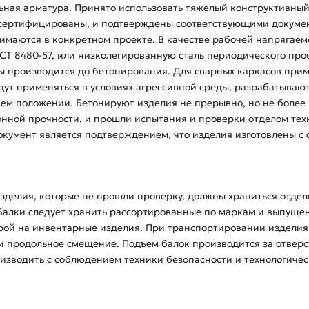
льная арматура. Принято использовать тяжелый конструктивный
 сертифицированы, и подтверждены соответствующими докуме
имаются в конкретном проекте. В качестве рабочей напрягаем
Т 8480-57, или низколегированную сталь периодического проф
 производится до бетонирования. Для сварных каркасов прим
удут применяться в условиях агрессивной среды, разрабатыва
м положении. Бетонируют изделия не прерывно, но не более 2
онной прочности, и прошли испытания и проверки отделом тех
окумент является подтверждением, что изделия изготовлены 
Изделия, которые не прошли проверку, должны храниться отде
Балки следует хранить рассортированные по маркам и выпуще
рой на инвентарные изделия. При транспортировании издели
и продольное смещение. Подъем балок производится за отвер
изводить с соблюдением техники безопасности и технологичес