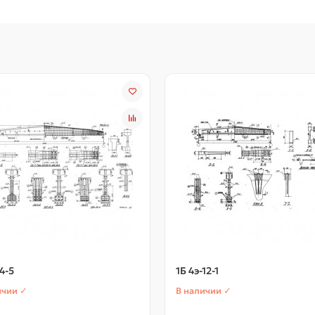
4-5
1Б 4э-12-1
ичии ✓
В наличии ✓