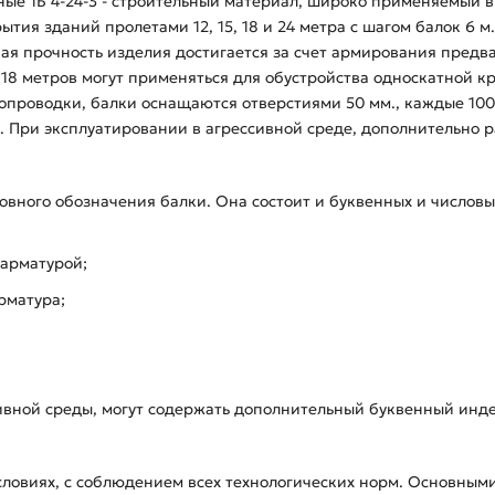
ые 1Б 4-24-3 - строительный материал, широко применяемый 
ия зданий пролетами 12, 15, 18 и 24 метра с шагом балок 6 м
ая прочность изделия достигается за счет армирования предв
и 18 метров могут применяться для обустройства односкатной 
проводки, балки оснащаются отверстиями 50 мм., каждые 100
де. При эксплуатировании в агрессивной среде, дополнительно
овного обозначения балки. Она состоит и буквенных и числов
 арматурой;
рматура;
ивной среды, могут содержать дополнительный буквенный инде
словиях, с соблюдением всех технологических норм. Основным