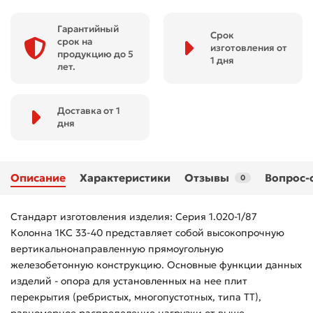
Гарантийный
Срок
срок на
изготовления от
продукцию до 5
1 дня
лет.
Доставка от 1
дня
Описание
Характеристики
Отзывы
Вопрос-
0
Стандарт изготовления изделия: Серия 1.020-1/87
Колонна 1КС 33-40 представляет собой высокопрочную
вертикальнонаправленную прямоугольную
железобетонную конструкцию. Основные функции данных
изделий - опора для установленных на нее плит
перекрытия (ребристых, многопустотных, типа ТТ),
равномерное распределение нагрузки от выше