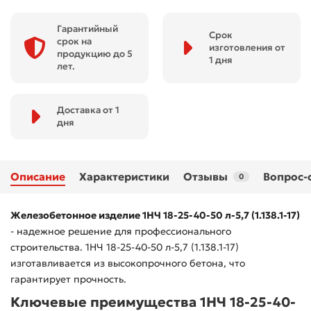
Гарантийный
Срок
срок на
изготовления от
продукцию до 5
1 дня
лет.
Доставка от 1
дня
Описание
Характеристики
Отзывы
Вопрос-
0
Железобетонное изделие 1НЧ 18-25-40-50 л-5,7 (1.138.1-17)
- надежное решение для профессионального
строительства. 1НЧ 18-25-40-50 л-5,7 (1.138.1-17)
изготавливается из высокопрочного бетона, что
гарантирует прочность.
Ключевые преимущества 1НЧ 18-25-40-