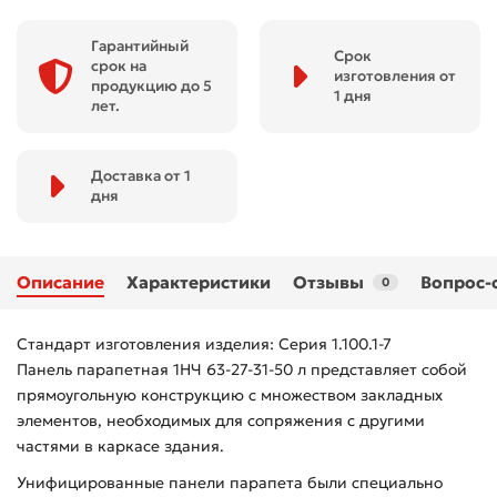
Гарантийный
Срок
срок на
изготовления от
продукцию до 5
1 дня
лет.
Доставка от 1
дня
Описание
Характеристики
Отзывы
Вопрос-
0
Стандарт изготовления изделия: Серия 1.100.1-7
Панель парапетная 1НЧ 63-27-31-50 л представляет собой
прямоугольную конструкцию с множеством закладных
элементов, необходимых для сопряжения с другими
частями в каркасе здания.
Унифицированные панели парапета были специально