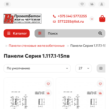
+375 (44) 5772255
5772255@list.ru
Каталог
ам
Панели стеновые железобетонные
Панели Серия 1.117.1-15п
Панели Серия 1.117.1-15пв