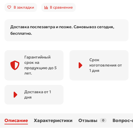
В закладки
В сравнение
Доставка послезавтра и позже. Самовывоз сегодня,
бесплатно.
Гарантийный
Срок
срок на
изготовления от
продукцию до 5
1 дня
лет.
Доставка от 1
дня
Описание
Характеристики
Отзывы
Вопрос-
0