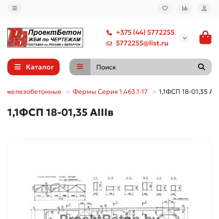
+375 (44) 5772255
5772255@list.ru
Каталог
ы железобетонные
Фермы Серия 1.463.1-17
1,1ФСП 18-01,35 АII
1,1ФСП 18-01,35 АIIIв