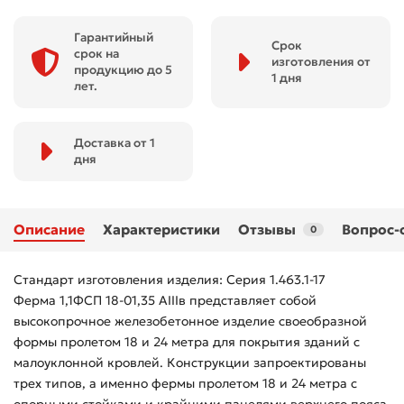
Гарантийный
Срок
срок на
изготовления от
продукцию до 5
1 дня
лет.
Доставка от 1
дня
Описание
Характеристики
Отзывы
Вопрос-
0
Стандарт изготовления изделия: Серия 1.463.1-17
Ферма 1,1ФСП 18-01,35 АIIIв представляет собой
высокопрочное железобетонное изделие своеобразной
формы пролетом 18 и 24 метра для покрытия зданий с
малоуклонной кровлей. Конструкции запроектированы
трех типов, а именно фермы пролетом 18 и 24 метра с
опорными стойками и крайними панелями верхнего пояса,