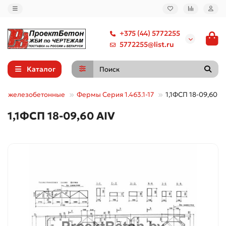
+375 (44) 5772255
5772255@list.ru
Каталог
ы железобетонные
Фермы Серия 1.463.1-17
1,1ФСП 18-09,60 А
1,1ФСП 18-09,60 АIV