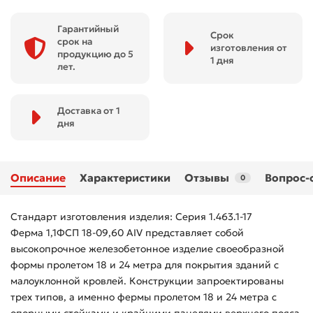
Гарантийный
Срок
срок на
изготовления от
продукцию до 5
1 дня
лет.
Доставка от 1
дня
Описание
Характеристики
Отзывы
Вопрос-
0
Стандарт изготовления изделия: Серия 1.463.1-17
Ферма 1,1ФСП 18-09,60 АIV представляет собой
высокопрочное железобетонное изделие своеобразной
формы пролетом 18 и 24 метра для покрытия зданий с
малоуклонной кровлей. Конструкции запроектированы
трех типов, а именно фермы пролетом 18 и 24 метра с
опорными стойками и крайними панелями верхнего пояса,