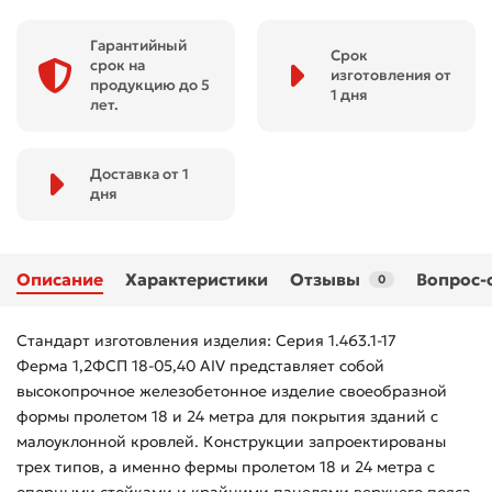
Гарантийный
Срок
срок на
изготовления от
продукцию до 5
1 дня
лет.
Доставка от 1
дня
Описание
Характеристики
Отзывы
Вопрос-
0
Стандарт изготовления изделия: Серия 1.463.1-17
Ферма 1,2ФСП 18-05,40 АIV представляет собой
высокопрочное железобетонное изделие своеобразной
формы пролетом 18 и 24 метра для покрытия зданий с
малоуклонной кровлей. Конструкции запроектированы
трех типов, а именно фермы пролетом 18 и 24 метра с
опорными стойками и крайними панелями верхнего пояса,