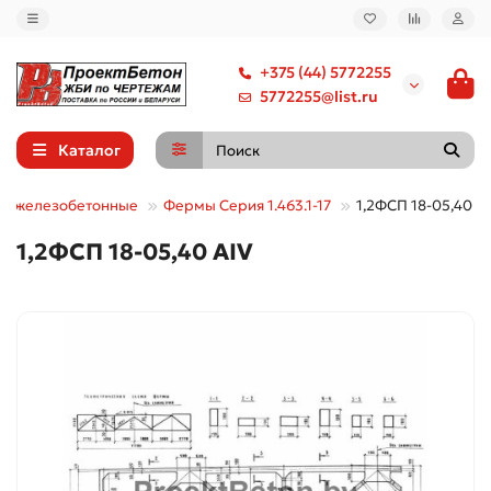
+375 (44) 5772255
5772255@list.ru
Каталог
ы железобетонные
Фермы Серия 1.463.1-17
1,2ФСП 18-05,40 А
1,2ФСП 18-05,40 АIV