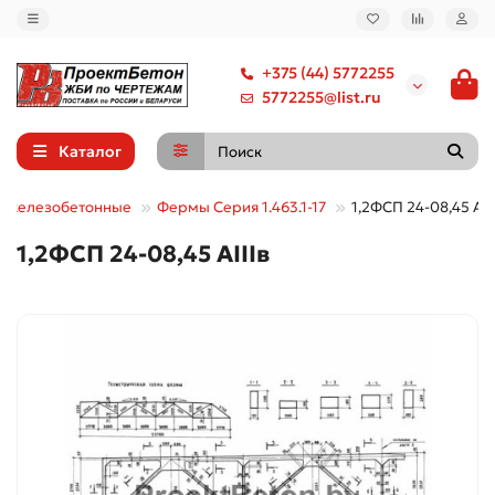
+375 (44) 5772255
5772255@list.ru
Каталог
 железобетонные
Фермы Серия 1.463.1-17
1,2ФСП 24-08,45 АII
1,2ФСП 24-08,45 АIIIв