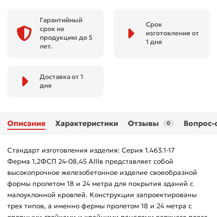
Гарантийный
Срок
срок на
изготовления от
продукцию до 5
1 дня
лет.
Доставка от 1
дня
Описание
Характеристики
Отзывы
Вопрос-
0
Стандарт изготовления изделия: Серия 1.463.1-17
Ферма 1,2ФСП 24-08,45 АIIIв представляет собой
высокопрочное железобетонное изделие своеобразной
формы пролетом 18 и 24 метра для покрытия зданий с
малоуклонной кровлей. Конструкции запроектированы
трех типов, а именно фермы пролетом 18 и 24 метра с
опорными стойками и крайними панелями верхнего пояса,