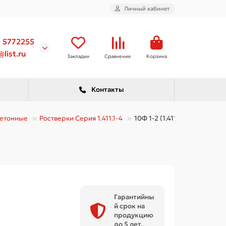
Личный кабинет
) 5772255
list.ru
Закладки
Сравнение
Корзина
Контакты
етонные
Ростверки Серия 1.411.1-4
10Ф 1-2 (1.411.1-4)
Гарантийны
й срок на
продукцию
до 5 лет.