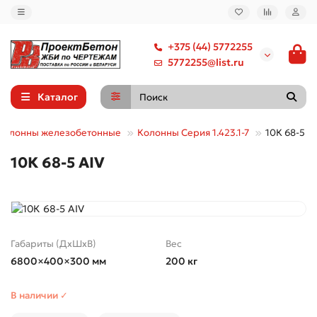
+375 (44) 5772255
5772255@list.ru
Каталог
Колонны железобетонные
Колонны Серия 1.423.1-7
10К 68-5 А
10К 68-5 АIV
Габариты (ДхШхВ)
Вес
6800×400×300 мм
200 кг
В наличии ✓