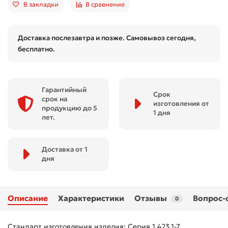
В закладки
В сравнение
Доставка послезавтра и позже. Самовывоз сегодня,
бесплатно.
Гарантийный
Срок
срок на
изготовления от
продукцию до 5
1 дня
лет.
Доставка от 1
дня
Описание
Характеристики
Отзывы
Вопрос-
0
Стандарт изготовления изделия: Серия 1.423.1-7