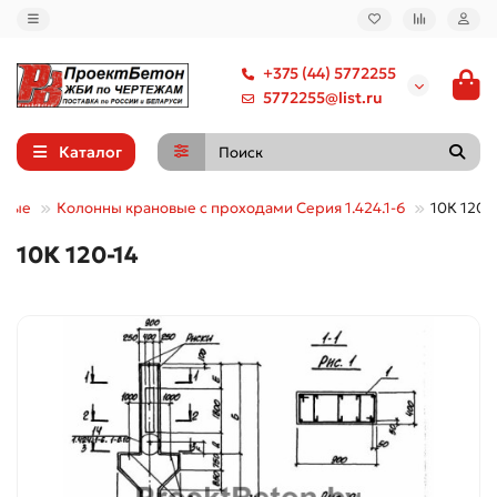
+375 (44) 5772255
5772255@list.ru
Каталог
нные
Колонны крановые с проходами Серия 1.424.1-6
10К 120-
10К 120-14