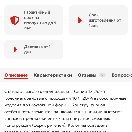
Гарантийный
Срок
срок на
изготовления от
продукцию до 5
1 дня
лет.
Доставка от 1
дня
Описание
Характеристики
Отзывы
Вопрос-
0
Стандарт изготовления изделия: Серия 1.424.1-6
Колонны крановые с проходами 10К 120-14 высокопрочные
изделия прямоугольной формы. Конструктивная
особенность элементов заключается в наличии выступов
«полок», предназначенных для опирания смежных
конструкций (ферм, ригелей). Колонны оснащены
закладными деталями для надежного крепления