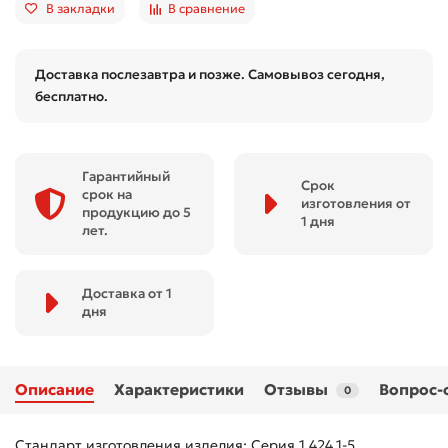
В закладки
В сравнение
Доставка послезавтра и позже. Самовывоз сегодня,
бесплатно.
Гарантийный
Срок
срок на
изготовления от
продукцию до 5
1 дня
лет.
Доставка от 1
дня
Описание
Характеристики
Отзывы
Вопрос-
0
Стандарт изготовления изделия: Серия 1.424.1-5