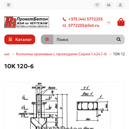
+375 (44) 5772255
5772255@list.ru
Каталог
онные
Колонны крановые с проходами Серия 1.424.1-6
10К 120
10К 120-6