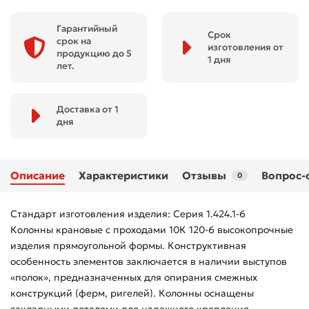
Гарантийный
Срок
срок на
изготовления от
продукцию до 5
1 дня
лет.
Доставка от 1
дня
Описание
Характеристики
Отзывы
Вопрос-
0
Стандарт изготовления изделия: Серия 1.424.1-6
Колонны крановые с проходами 10К 120-6 высокопрочные
изделия прямоугольной формы. Конструктивная
особенность элементов заключается в наличии выступов
«полок», предназначенных для опирания смежных
конструкций (ферм, ригелей). Колонны оснащены
закладными деталями для надежного крепления