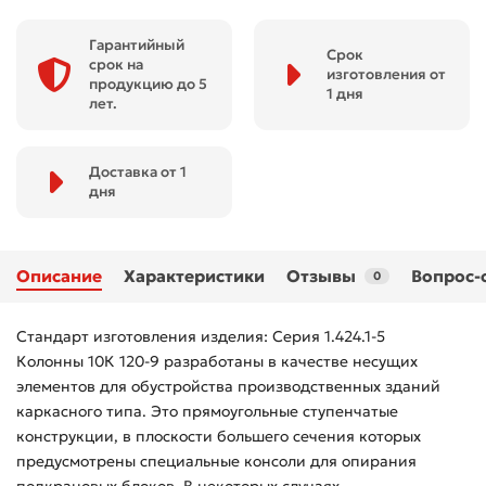
Гарантийный
Срок
срок на
изготовления от
продукцию до 5
1 дня
лет.
Доставка от 1
дня
Описание
Характеристики
Отзывы
Вопрос-
0
Стандарт изготовления изделия: Серия 1.424.1-5
Колонны 10К 120-9 разработаны в качестве несущих
элементов для обустройства производственных зданий
каркасного типа. Это прямоугольные ступенчатые
конструкции, в плоскости большего сечения которых
предусмотрены специальные консоли для опирания
подкрановых блоков. В некоторых случаях