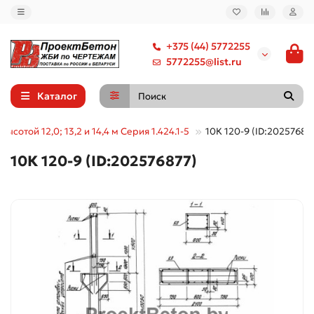
+375 (44) 5772255
5772255@list.ru
Каталог
ысотой 12,0; 13,2 и 14,4 м Серия 1.424.1-5
10К 120-9 (ID:20257687
10К 120-9 (ID:202576877)