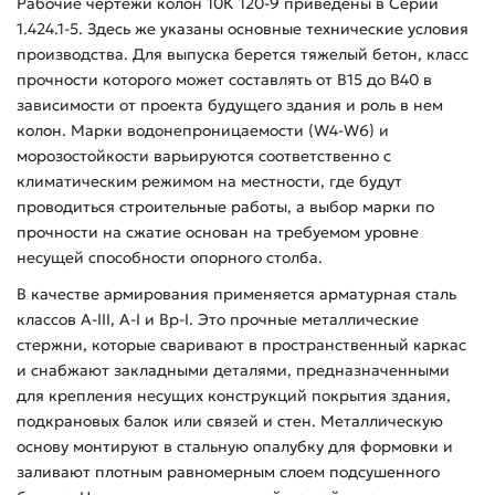
Рабочие чертежи колон 10К 120-9 приведены в Серии
1.424.1-5. Здесь же указаны основные технические условия
производства. Для выпуска берется тяжелый бетон, класс
прочности которого может составлять от В15 до В40 в
зависимости от проекта будущего здания и роль в нем
колон. Марки водонепроницаемости (W4-W6) и
морозостойкости варьируются соответственно с
климатическим режимом на местности, где будут
проводиться строительные работы, а выбор марки по
прочности на сжатие основан на требуемом уровне
несущей способности опорного столба.
В качестве армирования применяется арматурная сталь
классов А-ІІІ, А-І и Вр-І. Это прочные металлические
стержни, которые сваривают в пространственный каркас
и снабжают закладными деталями, предназначенными
для крепления несущих конструкций покрытия здания,
подкрановых балок или связей и стен. Металлическую
основу монтируют в стальную опалубку для формовки и
заливают плотным равномерным слоем подсушенного