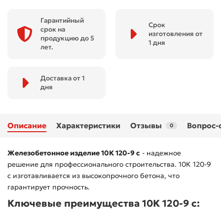
Гарантийный
Срок
срок на
изготовления от
продукцию до 5
1 дня
лет.
Доставка от 1
дня
Описание
Характеристики
Отзывы
Вопрос-
0
Железобетонное изделие 10К 120-9 с
- надежное
решение для профессионального строительства. 10К 120-9
с изготавливается из высокопрочного бетона, что
гарантирует прочность.
Ключевые преимущества 10К 120-9 с: