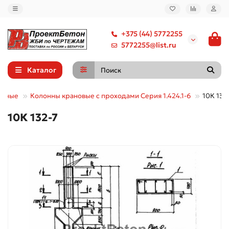
+375 (44) 5772255
5772255@list.ru
Каталог
онные
Колонны крановые с проходами Серия 1.424.1-6
10К 132
10К 132-7