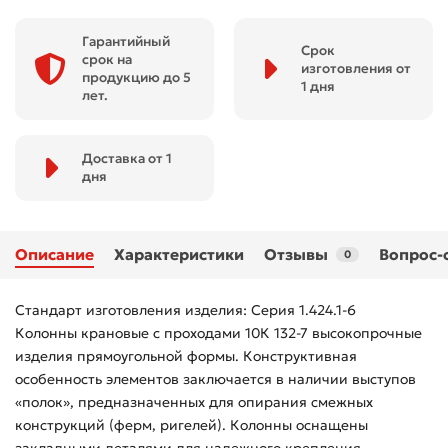
Гарантийный
Срок
срок на
изготовления от
продукцию до 5
1 дня
лет.
Доставка от 1
дня
Описание
Характеристики
Отзывы
Вопрос-
0
Стандарт изготовления изделия: Серия 1.424.1-6
Колонны крановые с проходами 10К 132-7 высокопрочные
изделия прямоугольной формы. Конструктивная
особенность элементов заключается в наличии выступов
«полок», предназначенных для опирания смежных
конструкций (ферм, ригелей). Колонны оснащены
закладными деталями для надежного крепления