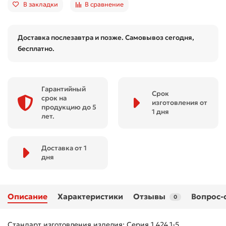
В закладки
В сравнение
Доставка послезавтра и позже. Самовывоз сегодня,
бесплатно.
Гарантийный
Срок
срок на
изготовления от
продукцию до 5
1 дня
лет.
Доставка от 1
дня
Описание
Характеристики
Отзывы
Вопрос-
0
Стандарт изготовления изделия: Серия 1.424.1-5