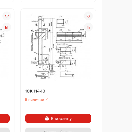
10К 114-10
В наличии ✓
В корзину