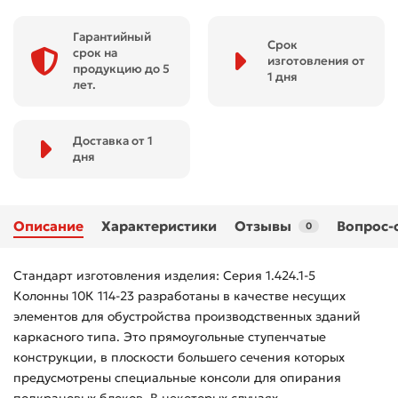
Гарантийный
Срок
срок на
изготовления от
продукцию до 5
1 дня
лет.
Доставка от 1
дня
Описание
Характеристики
Отзывы
Вопрос-
0
Стандарт изготовления изделия: Серия 1.424.1-5
Колонны 10К 114-23 разработаны в качестве несущих
элементов для обустройства производственных зданий
каркасного типа. Это прямоугольные ступенчатые
конструкции, в плоскости большего сечения которых
предусмотрены специальные консоли для опирания
подкрановых блоков. В некоторых случаях