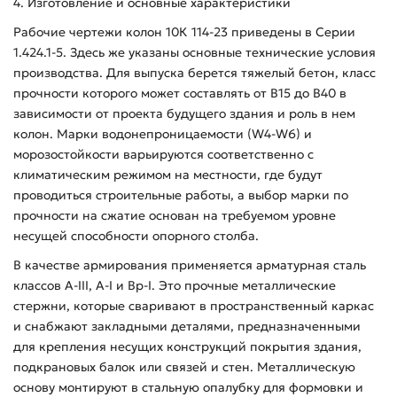
4. Изготовление и основные характеристики
Рабочие чертежи колон 10К 114-23 приведены в Серии
1.424.1-5. Здесь же указаны основные технические условия
производства. Для выпуска берется тяжелый бетон, класс
прочности которого может составлять от В15 до В40 в
зависимости от проекта будущего здания и роль в нем
колон. Марки водонепроницаемости (W4-W6) и
морозостойкости варьируются соответственно с
климатическим режимом на местности, где будут
проводиться строительные работы, а выбор марки по
прочности на сжатие основан на требуемом уровне
несущей способности опорного столба.
В качестве армирования применяется арматурная сталь
классов А-ІІІ, А-І и Вр-І. Это прочные металлические
стержни, которые сваривают в пространственный каркас
и снабжают закладными деталями, предназначенными
для крепления несущих конструкций покрытия здания,
подкрановых балок или связей и стен. Металлическую
основу монтируют в стальную опалубку для формовки и