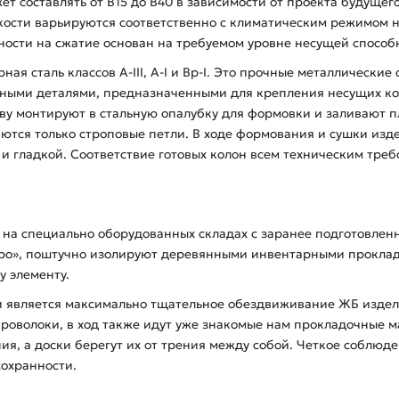
ет составлять от В15 до В40 в зависимости от проекта будущег
ости варьируются соответственно с климатическим режимом на
ности на сжатие основан на требуемом уровне несущей способн
ая сталь классов А-ІІІ, А-І и Вр-І. Это прочные металлические
дными деталями, предназначенными для крепления несущих ко
нову монтируют в стальную опалубку для формовки и заливают
аются только строповые петли. В ходе формования и сушки из
й и гладкой. Соответствие готовых колон всем техническим тре
7 на специально оборудованных складах с заранее подготовле
бро», поштучно изолируют деревянными инвентарными прокла
у элементу.
 является максимально тщательное обездвиживание ЖБ изделий
проволоки, в ход также идут уже знакомые нам прокладочные 
я, а доски берегут их от трения между собой. Четкое соблюде
сохранности.