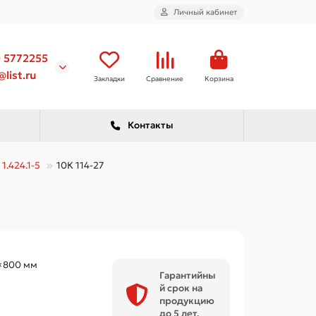
Личный кабинет
) 5772255
list.ru
Закладки
Сравнение
Корзина
Контакты
1.424.1-5
10К 114-27
×800 мм
Гарантийны
й срок на
продукцию
до 5 лет.