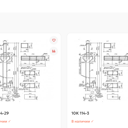
14-29
10К 114-3
ичии ✓
В наличии ✓