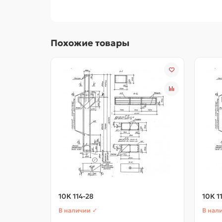
Похожие товары
10К 114-28
10К 1
В наличии ✓
В нал