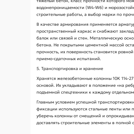
тяжелый бетон, класс прочности которого мож
водонепроницаемости (W4-W6) и морозостойк
строительные работы, а выбор марки по проч
В качестве армирования применяется арматурн
пространственный каркас и снабжают закла
балок или связей и стен. Металлическую ос
бетона. Не покрытыми цементной массой ост
прочность, их поверхность становится ровно
приемо-сдаточных испытаний.
5. Транспортировка и хранение
Хранятся железобетонные колонны 10К 114-2
основой. Их укладывают в положение «на ре
подъемной спецтехники к каждому отдельном
Главным условием успешной транспортировки
фиксации используются стальные ленты или 
уберечь колонны от смещений и опрокидывани
доставлять строительные элементы в полной 