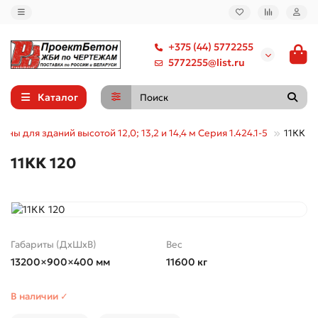
+375 (44) 5772255
5772255@list.ru
Каталог
нны для зданий высотой 12,0; 13,2 и 14,4 м Серия 1.424.1-5
11КК 1
11КК 120
Габариты (ДхШхВ)
Вес
13200×900×400 мм
11600 кг
В наличии ✓