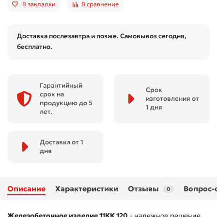
В закладки
В сравнение
Доставка послезавтра и позже. Самовывоз сегодня,
бесплатно.
Гарантийный
Срок
срок на
изготовления от
продукцию до 5
1 дня
лет.
Доставка от 1
дня
Описание
Характеристики
Отзывы
Вопрос-
0
Железобетонное изделие 11КК 120
- надежное решение