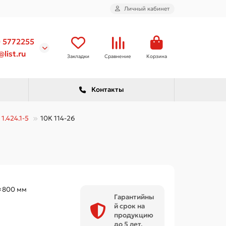
Личный кабинет
) 5772255
list.ru
Закладки
Сравнение
Корзина
Контакты
1.424.1-5
10К 114-26
×800 мм
Гарантийны
й срок на
продукцию
до 5 лет.