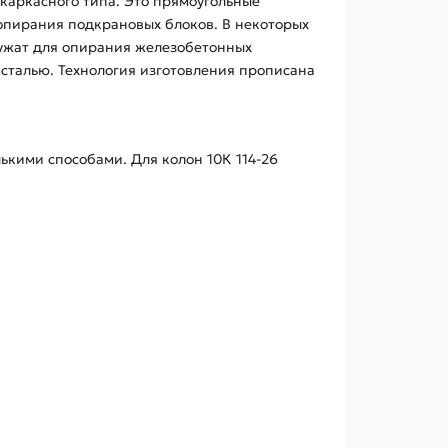
каркасного типа. Это прямоугольные
опирания подкрановых блоков. В некоторых
лужат для опирания железобетонных
сталью. Технология изготовления прописана
кими способами. Для колон 10К 114-26