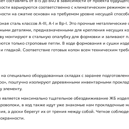
ет составлять от В15 до В40 в зависимости от проекта будущег
ости варьируются соответственно с климатическим режимом на
ности на сжатие основан на требуемом уровне несущей способн
ая сталь классов А-ІІІ, А-І и Вр-І. Это прочные металлические
дными деталями, предназначенными для крепления несущих ко
нову монтируют в стальную опалубку для формовки и заливают
аются только строповые петли. В ходе формования и сушки из
й и гладкой. Соответствие готовых колон всем техническим тре
6 на специально оборудованных складах с заранее подготовле
бро», поштучно изолируют деревянными инвентарными прокла
у элементу.
 является максимально тщательное обездвиживание ЖБ изделий
проволоки, в ход также идут уже знакомые нам прокладочные 
я, а доски берегут их от трения между собой. Четкое соблюде
сохранности.