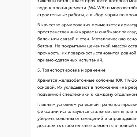
тяжелый бетон, класс прочности которого мож
водонепроницаемости (W4-W6) и морозостойк
строительные работы, а выбор марки по проч
В качестве армирования применяется арматурн
пространственный каркас и снабжают закла
балок или связей и стен. Металлическую ос
бетона. Не покрытыми цементной массой ост
прочность, их поверхность становится ровно
приемо-сдаточных испытаний.
5. Транспортировка и хранение
Хранятся железобетонные колонны 10К 114-2
основой. Их укладывают в положение «на ре
подъемной спецтехники к каждому отдельном
Главным условием успешной транспортировки
фиксации используются стальные ленты или 
уберечь колонны от смещений и опрокидывани
доставлять строительные элементы в полной 