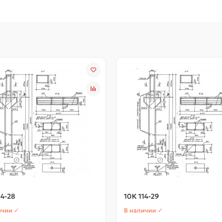
14-28
10К 114-29
ичии ✓
В наличии ✓