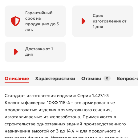
Гарантийный
Срок
срок на
изготовления от
продукцию до 5
1 дня
лет.
Доставка от 1
дня
Описание
Характеристики
Отзывы
Вопрос-
0
Стандарт изготовления изделия: Серия 1.427.1-3
Колонны фахверка 10КФ 118-4 – это армированные
продолговатые изделия прямоугольного сечения,
изготавливаемые из железобетона. Применяются в
строительстве одноэтажных зданий производственного
назначения высотой от 3 до 14,4 м для продольного и
торцевого фахверка. Изготавливают колонны различных