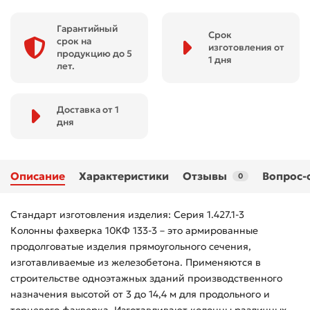
Гарантийный
Срок
срок на
изготовления от
продукцию до 5
1 дня
лет.
Доставка от 1
дня
Описание
Характеристики
Отзывы
Вопрос-
0
Стандарт изготовления изделия: Серия 1.427.1-3
Колонны фахверка 10КФ 133-3 – это армированные
продолговатые изделия прямоугольного сечения,
изготавливаемые из железобетона. Применяются в
строительстве одноэтажных зданий производственного
назначения высотой от 3 до 14,4 м для продольного и
торцевого фахверка. Изготавливают колонны различных