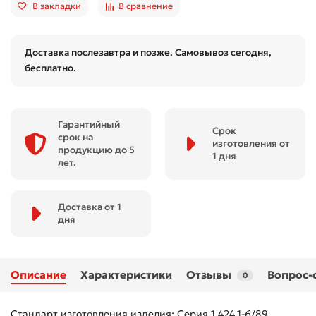
В закладки
В сравнение
Доставка послезавтра и позже. Самовывоз сегодня,
бесплатно.
Гарантийный
Срок
срок на
изготовления от
продукцию до 5
1 дня
лет.
Доставка от 1
дня
Описание
Характеристики
Отзывы
Вопрос-
0
Стандарт изготовления изделия: Серия 1.424.1-6/89