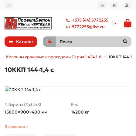
+375 (44) 5772255
5772255@list.ru
Каталог
Колонны крановые с проходами Серия 1.424.1-6
10ККП 144-1,4
10ККП 144-1,4 с
Габариты (ДхШхВ)
Вес
15600×900×400 мм
14200 кг
В наличии ✓