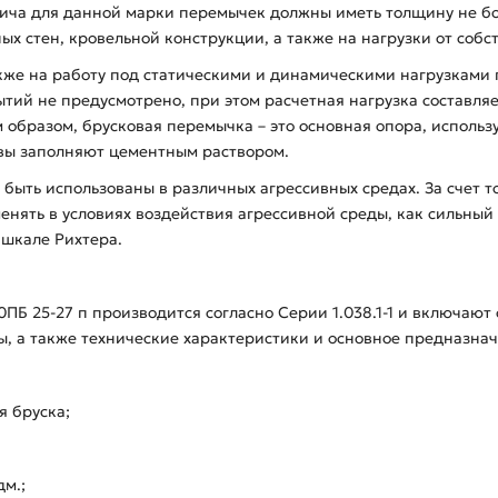
рпича для данной марки перемычек должны иметь толщину не бо
 стен, кровельной конструкции, а также на нагрузки от собст
кже на работу под статическими и динамическими нагрузкам
ий не предусмотрено, при этом расчетная нагрузка составляет
м образом, брусковая перемычка – это основная опора, использ
швы заполняют цементным раствором.
быть использованы в различных агрессивных средах. За счет т
нять в условиях воздействия агрессивной среды, как сильный 
 шкале Рихтера.
ПБ 25-27 п производится согласно Серии 1.038.1-1 и включают
ы, а также технические характеристики и основное предназнач
я бруска;
дм.;