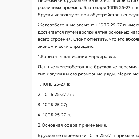
Перемычки брусковые 10ПБ 25-27 п являютяс
различных проемов. Благодаря 10ПБ 25-27 п 
бруски используют при обустройстве ненесущ
Железобетонные элементы 10ПБ 25-27 п имеют
достигается путем воспринятия основных наг
всего строения. Стоит отметить, что это абс
экономически оправдано.
1.Варианты написания маркировки.
Данные железобетонные брусковые перемычки 
тип изделия и его размерные ряды. Марка м
1. 10ПБ 25-27 а;
2. 10ПБ 25-27 aп;
3. 10ПБ 25-27;
4. 10ПБ 25-27 п.
2.Основная сфера применения.
Брусковые перемычки 10ПБ 25-27 п применяю