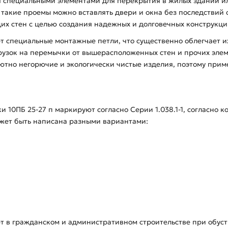
я специальными элементами для перекрытия в жилых зданий и
в такие проемы можно вставлять двери и окна без последстви
их стен с целью создания надежных и долговечных конструкци
 специальные монтажные петли, что существенно облегчает и
рузок на перемычки от вышерасположенных стен и прочих элем
олютно негорючие и экологически чистые изделия, поэтому при
10ПБ 25-27 п маркируют согласно Серии 1.038.1-1, согласно 
ожет быть написана разными вариантами:
т в гражданском и административном строительстве при обус