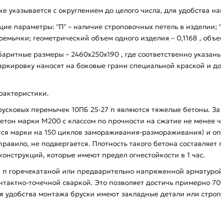
вке указывается с округлением до целого числа, для удобства н
ие параметры: "П" – наличие строповочных петель в изделии; 
емычки; геометрический объем одного изделия – 0,1168 , объем 
аритные размеры – 2460х250х190 , где соответственно указан
аркировку наносят на боковые грани специальной краской и д
рактеристики.
сковых перемычек 10ПБ 25-27 п являются тяжелые бетоны. За 
 бетон марки М200 с классом по прочности на сжатие не менее
тся марки на 150 циклов замораживания-размораживания) и 
равило, не подвергается. Плотность такого бетона составляет
онструкций, которые имеют предел огнестойкости в 1 час.
п горячекатаной или предварительно напряженной арматурой к
онтактно-точечной сваркой. Это позволяет достичь примерно 
я удобства монтажа бруски имеют закладные детали или строп