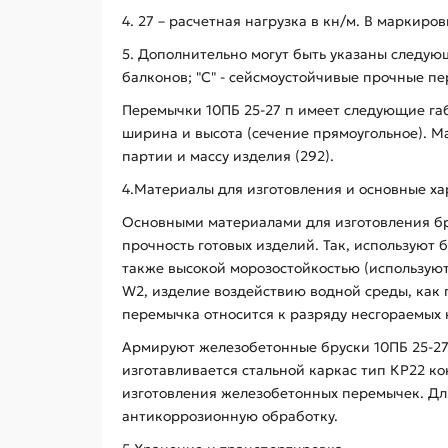
4. 27 – расчетная нагрузка в кн/м. В маркиро
5. Дополнительно могут быть указаны следующ
балконов; "С" - сейсмоустойчивые прочные пер
Перемычки 10ПБ 25-27 п имеет следующие габ
ширина и высота (сечение прямоугольное). М
партии и массу изделия (292).
4.Материалы для изготовления и основные ха
Основными материалами для изготовления бру
прочность готовых изделий. Так, используют
также высокой морозостойкостью (использую
W2, изделие воздействию водной среды, как п
перемычка относится к разряду несгораемых к
Армируют железобетонные бруски 10ПБ 25-27 
изготавливается стальной каркас тип КР22 к
изготовления железобетонных перемычек. Дл
антикоррозионную обработку.