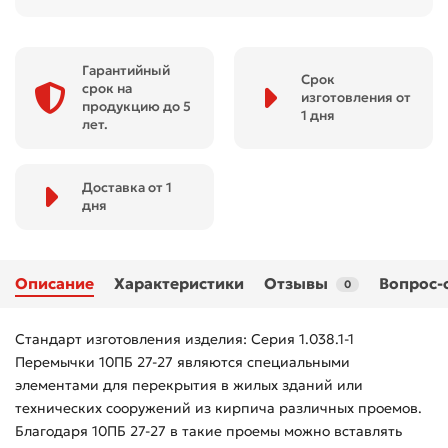
Гарантийный
Срок
срок на
изготовления от
продукцию до 5
1 дня
лет.
Доставка от 1
дня
Описание
Характеристики
Отзывы
Вопрос-
0
Стандарт изготовления изделия: Серия 1.038.1-1
Перемычки 10ПБ 27-27 являются специальными
элементами для перекрытия в жилых зданий или
технических сооружений из кирпича различных проемов.
Благодаря 10ПБ 27-27 в такие проемы можно вставлять