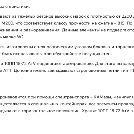
рактеристики.
вают из тяжелых бетонов высоких марок с плотностью от 2200 
 М200, что соответствует классу прочности на сжатие – В15. 
аживания и размораживания. Данные элементы не подвергаютс
ь марке W2.
ь изготовлены с технологическим уклоном боковых и торцевых
т быть использованы при обустройстве несущих стен.
10ПП 18-72 АтV подвергают армированию. Для этого используют
е А111. Дополнительно закладывают строповочные петли тип П
производится при помощи спецтранспорта – КАМазы, манипул
осуществляется в специальных контейнерах, все элементы про
дывают в горизонтальное положение. Хранят 10ПП 18-72 АтV в