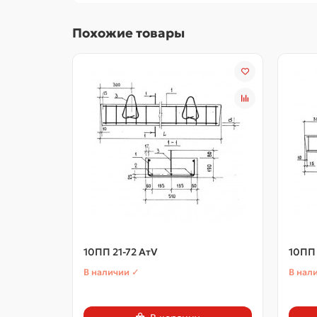
Похожие товары
10ПП 21-72 АтV
10ПП 
В наличии ✓
В нал