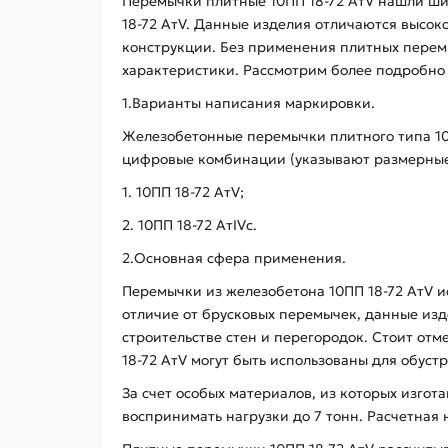
Перемычки плитные 10ПП 18-72 АтV нашли ши
18-72 АтV. Данные изделия отличаются высок
конструкции. Без применения плитных перемы
характеристики. Рассмотрим более подробно 
1.Варианты написания маркировки.
Железобетонные перемычки плитного типа 10ПП
цифровые комбинации (указывают размерные 
1. 10ПП 18-72 AтV;
2. 10ПП 18-72 AтIVс.
2.Основная сфера применения.
Перемычки из железобетона 10ПП 18-72 АтV и
отличие от брусковых перемычек, данные из
строительстве стен и перегородок. Стоит от
18-72 АтV могут быть использованы для обус
За счет особых материалов, из которых изго
воспринимать нагрузки до 7 тонн. Расчетная 