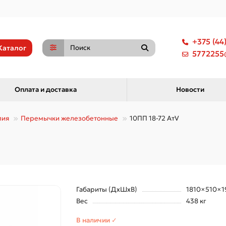
+375 (44
Каталог
5772255@
Оплата и доставка
Новости
лия
Перемычки железобетонные
10ПП 18-72 АтV
Габариты (ДхШхВ)
1810×510×1
Вес
438 кг
В наличии ✓