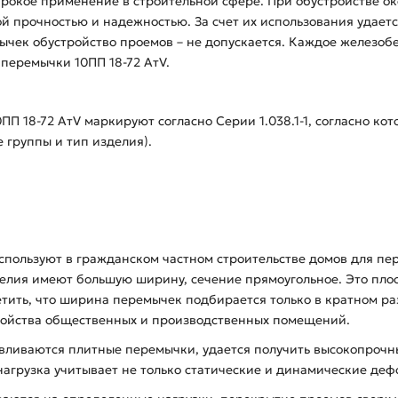
рокое применение в строительной сфере. При обустройстве о
ой прочностью и надежностью. За счет их использования удает
чек обустройство проемов – не допускается. Каждое железобе
перемычки 10ПП 18-72 АтV.
 18-72 АтV маркируют согласно Серии 1.038.1-1, согласно кот
группы и тип изделия).
спользуют в гражданском частном строительстве домов для пе
делия имеют большую ширину, сечение прямоугольное. Это пло
метить, что ширина перемычек подбирается только в кратном 
тройства общественных и производственных помещений.
тавливаются плитные перемычки, удается получить высокопрочн
нагрузка учитывает не только статические и динамические деф