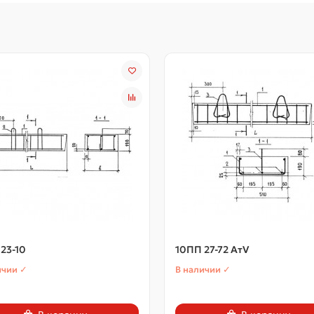
23-10
10ПП 27-72 АтV
ичии ✓
В наличии ✓