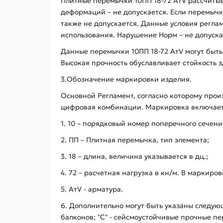
Плитные перемычки 10ПП 18-72 АтV рассчиты
деформаций – не допускается. Если перемычк
также не допускается. Данные условия реглам
использования. Нарушение Норм – не допуска
Данные перемычки 10ПП 18-72 АтV могут быть 
Высокая прочность обуславливает стойкость 
3.Обозначение маркировки изделия.
Основной Регламент, согласно которому произ
цифровая комбинации. Маркировка включает
1. 10 – порядковый номер поперечного сечен
2. ПП – Плитная перемычка, тип элемента;
3. 18 – длина, величина указывается в дц.;
4. 72 – расчетная нагрузка в кн/м. В маркиро
5. AтV - арматура.
6. Дополнительно могут быть указаны следующ
балконов; "С" - сейсмоустойчивые прочные пер