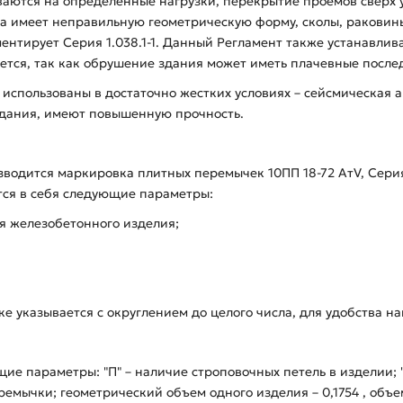
ваются на определенные нагрузки, перекрытие проемов свер
а имеет неправильную геометрическую форму, сколы, раковины
ентирует Серия 1.038.1-1. Данный Регламент также устанавлив
ется, так как обрушение здания может иметь плачевные после
использованы в достаточно жестких условиях – сейсмическая а
здания, имеют повышенную прочность.
водится маркировка плитных перемычек 10ПП 18-72 АтV, Серия 
ся в себя следующие параметры:
ия железобетонного изделия;
вке указывается с округлением до целого числа, для удобства н
ие параметры: "П" – наличие строповочных петель в изделии; 
емычки; геометрический объем одного изделия – 0,1754 , объем 