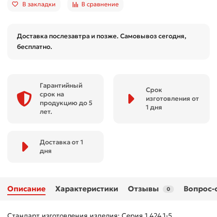
В закладки
В сравнение
Доставка послезавтра и позже. Самовывоз сегодня,
бесплатно.
Гарантийный
Срок
срок на
изготовления от
продукцию до 5
1 дня
лет.
Доставка от 1
дня
Описание
Характеристики
Отзывы
Вопрос-
0
Стандарт изготовления изделия: Серия 1.424.1-5