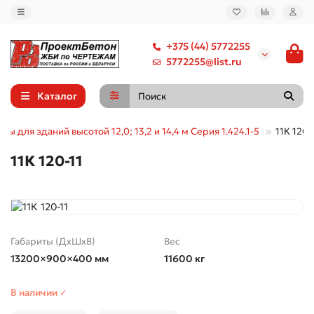
+375 (44) 5772255
5772255@list.ru
Каталог
ны для зданий высотой 12,0; 13,2 и 14,4 м Серия 1.424.1-5
11К 120-
11К 120-11
Габариты (ДхШхВ)
Вес
13200×900×400 мм
11600 кг
В наличии ✓