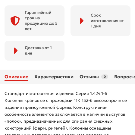
Гарантийный
Срок
срок на
изготовления от
продукцию до 5
1 дня
лет.
Доставка от 1
дня
Описание
Характеристики
Отзывы
Вопрос-
0
Стандарт изготовления изделия: Серия 1.424.1-6
Колонны крановые с проходами 11К 132-6 высокопрочные
изделия прямоугольной формы. Конструктивная
особенность элементов заключается в наличии выступов
«полок», предназначенных для опирания смежных
конструкций (ферм, ригелей). Колонны оснащены
закладными деталями для надежного крепления