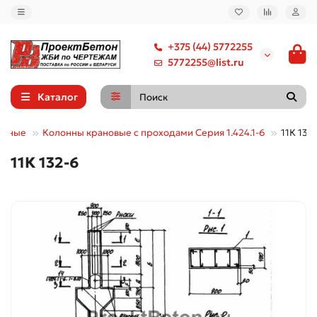
+375 (44) 5772255
5772255@list.ru
Каталог
онные
Колонны крановые с проходами Серия 1.424.1-6
11К 132
11К 132-6