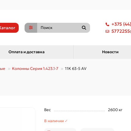
+375 (44
Каталог
5772255@
Оплата и доставка
Новости
ные
Колонны Серия 1.423.1-7
11К 63-5 АV
Вес
2600 кг
В наличии ✓