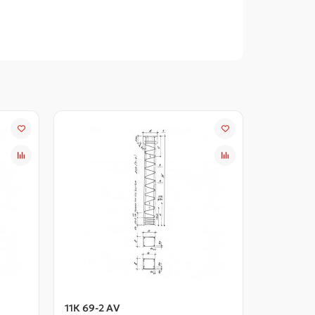
11К 69-2 АV
11К 69-3 