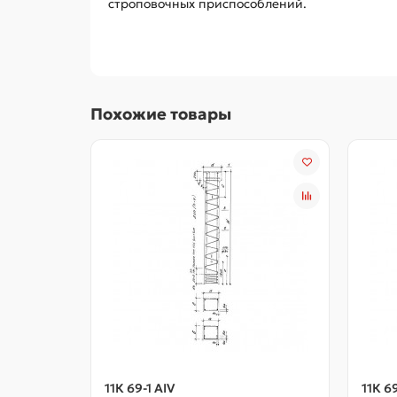
строповочных приспособлений.
Похожие товары
11К 69-1 АIV
11К 6