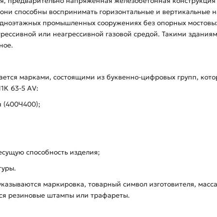
щая, предварительно напряженная железобетонная конструкция
 они способны воспринимать горизонтальные и вертикальные н
одноэтажных промышленных сооружениях без опорных мостовых к
рессивной или неагрессивной газовой средой. Такими зданиям
ное.
ается марками, состоящими из буквенно-цифровых групп, кот
1К 63-5 АV:
я (400Ч400);
есущую способность изделия;
туры.
указываются маркировка, товарный символ изготовителя, масса
ься резиновые штампы или трафареты.