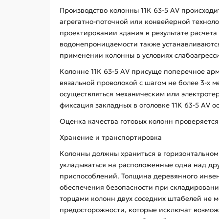
Производство колонны 11К 63-5 АV происходи
агрегатно-поточной или конвейерной техноло
проектировании здания в результате расчета
водонепроницаемости также устанавливаются 
применении колонны в условиях слабоагресси
Колонне 11К 63-5 АV присуще поперечное ар
вязальной проволокой с шагом не более 3-х 
осуществляться механическим или электротер
фиксация закладных в оголовке 11К 63-5 АV о
Оценка качества готовых колонн проверяется
Хранение и транспортировка
Колонны должны храниться в горизонтальном 
укладываться на расположенные одна над дру
приспособлений. Толщина деревянного инвент
обеспечения безопасности при складировани
торцами колонн двух соседних штабелей не ме
предосторожности, которые исключат возмож