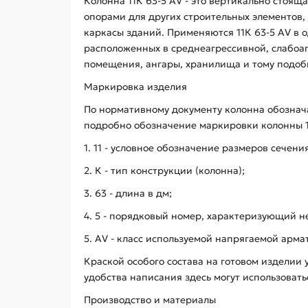
Колонна 11К 63-5 АV - это вертикально стоя
опорами для других строительных элементов,
каркасы зданий. Применяются 11К 63-5 АV в 
расположенных в среднеагрессивной, слабоаг
помещения, ангары, хранилища и тому подоб
Маркировка изделия
По нормативному документу колонна обознач
подробно обозначение маркировки колонны 1
1. 11 - условное обозначение размеров сечени
2. К - тип конструкции (колонна);
3. 63 - длина в дм;
4. 5 - порядковый номер, характеризующий н
5. AV - класс используемой напрягаемой арма
Краской особого состава на готовом изделии 
удобства написания здесь могут использоват
Производство и материалы