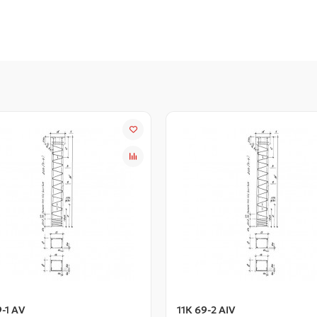
9-1 АV
11К 69-2 АIV