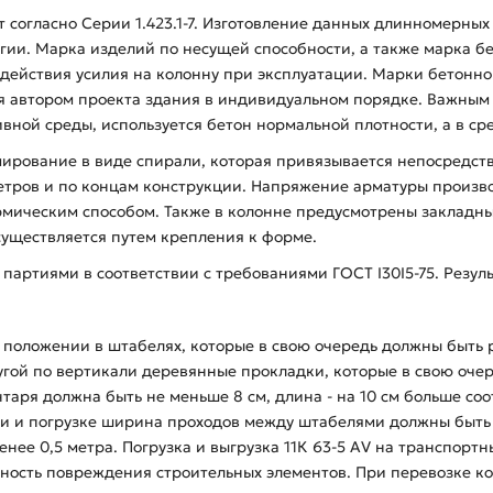
т согласно Серии 1.423.1-7. Изготовление данных длинномерны
гии. Марка изделий по несущей способности, а также марка б
 действия усилия на колонну при эксплуатации. Марки бетонно
автором проекта здания в индивидуальном порядке. Важным ус
вной среды, используется бетон нормальной плотности, а в с
мирование в виде спирали, которая привязывается непосредст
метров и по концам конструкции. Напряжение арматуры произв
мическим способом. Также в колонне предусмотрены закладны
существляется путем крепления к форме.
 партиями в соответствии с требованиями ГОСТ I30I5-75. Резул
положении в штабелях, которые в свою очередь должны быть 
гой по вертикали деревянные прокладки, которые в свою очер
аря должна быть не меньше 8 см, длина - на 10 см больше со
и и погрузке ширина проходов между штабелями должны быть 
нее 0,5 метра. Погрузка и выгрузка 11К 63-5 АV на транспорт
ность повреждения строительных элементов. При перевозке ко