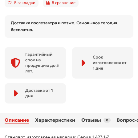
В закладки
В сравнение
Доставка послезавтра и позже. Самовывоз сегодня,
бесплатно.
Гарантийный
Срок
срок на
изготовления от
продукцию до 5
1 дня
лет.
Доставка от 1
дня
Описание
Характеристики
Отзывы
Вопрос-
0
Стандарт изготовления изделия: Серия 1.423.1-7