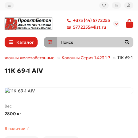
+375 (44) 5772255
5772255@list.ru
Каталог
Колонны железобетонные
Колонны Серия 1.423.1-7
11К 69-1 А
11К 69-1 АIV
Вес
2800 кг
В наличии ✓