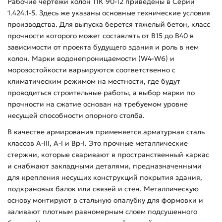
Рабочие чертежи колон 11К 90-12 приведены в Серии
1.424.1-5. Здесь же указаны основные технические условия
производства. Для выпуска берется тяжелый бетон, класс
прочности которого может составлять от В15 до В40 в
зависимости от проекта будущего здания и роль в нем
колон. Марки водонепроницаемости (W4-W6) и
морозостойкости варьируются соответственно с
климатическим режимом на местности, где будут
проводиться строительные работы, а выбор марки по
прочности на сжатие основан на требуемом уровне
несущей способности опорного столба.
В качестве армирования применяется арматурная сталь
классов А-ІІІ, А-І и Вр-І. Это прочные металлические
стержни, которые сваривают в пространственный каркас
и снабжают закладными деталями, предназначенными
для крепления несущих конструкций покрытия здания,
подкрановых балок или связей и стен. Металлическую
основу монтируют в стальную опалубку для формовки и
заливают плотным равномерным слоем подсушенного