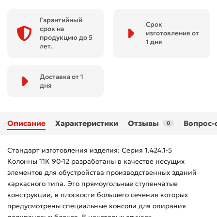
Гарантийный
Срок
срок на
изготовления от
продукцию до 5
1 дня
лет.
Доставка от 1
дня
Описание
Характеристики
Отзывы
Вопрос-
0
Стандарт изготовления изделия: Серия 1.424.1-5
Колонны 11К 90-12 разработаны в качестве несущих
элементов для обустройства производственных зданий
каркасного типа. Это прямоугольные ступенчатые
конструкции, в плоскости большего сечения которых
предусмотрены специальные консоли для опирания
подкрановых блоков. В некоторых случаях