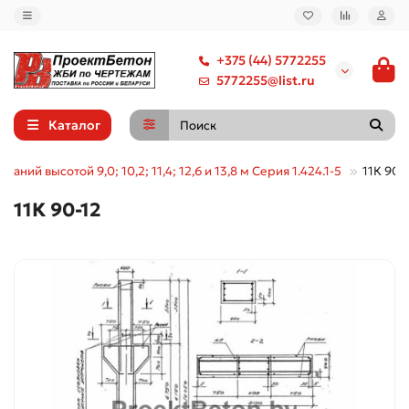
+375 (44) 5772255
5772255@list.ru
Каталог
аний высотой 9,0; 10,2; 11,4; 12,6 и 13,8 м Серия 1.424.1-5
11К 90-
11К 90-12