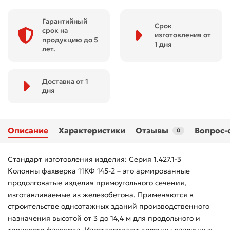
Гарантийный
Срок
срок на
изготовления от
продукцию до 5
1 дня
лет.
Доставка от 1
дня
Описание
Характеристики
Отзывы
Вопрос-
0
Стандарт изготовления изделия: Серия 1.427.1-3
Колонны фахверка 11КФ 145-2 – это армированные
продолговатые изделия прямоугольного сечения,
изготавливаемые из железобетона. Применяются в
строительстве одноэтажных зданий производственного
назначения высотой от 3 до 14,4 м для продольного и
торцевого фахверка. Изготавливают колонны различных