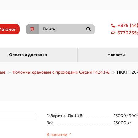
+375 (44
Каталог
5772255@
Оплата и доставка
Новости
ные
Колонны крановые с проходами Серия 1.424.1-6
11ККП 120-
Габариты (ДхШхВ)
13200×900
Вес
13000 кг
В наличии ✓