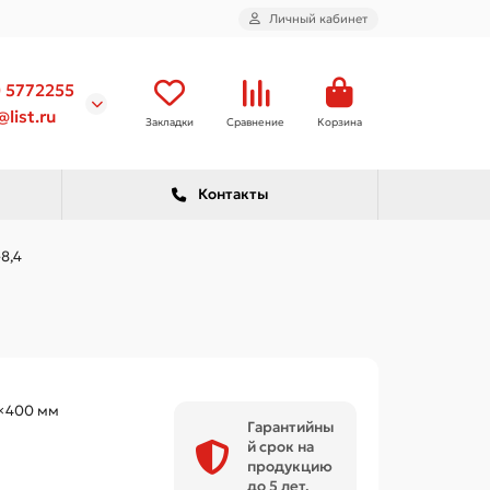
Личный кабинет
) 5772255
list.ru
Закладки
Сравнение
Корзина
Контакты
8,4
×400 мм
Гарантийны
й срок на
продукцию
до 5 лет.