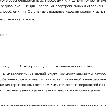
убке обеспечивается пластмассовыми или цементно-песчаным
предназначенные для крепления подстропильных и стропильны
пособлениями. Остальные закладные изделия крепят к армату
 от номинала, в мм:
 ±16:
тровой длине ±5мм при общей непрямолинейности 20мм;
дных металлических изделий, служащих монтажными фиксатора
бетонного слоя может отличаться от проектной в неагрессивной
ения строповочных петель ±15мм. Качество поверхностей по ГО
. Боковые грани содержат риски разбивочных осей здания.
-8,4 выполняют с использованием инвентарных строповочных 