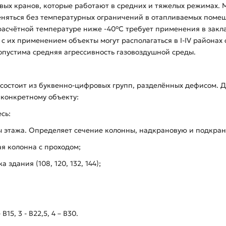
овых кранов, которые работают в средних и тяжелых режимах.
еняться без температурных ограничений в отапливаемых поме
асчётной температуре ниже -40°С требует применения в закла
 с их применением объекты могут располагаться в I-IV районах 
опустима средняя агрессивность газовоздушной среды.
состоит из буквенно-цифровых групп, разделённых дефисом. Дв
 конкретному объекту:
сь:
ы этажа. Определяет сечение колонны, надкрановую и подкрано
ая колонна с проходом;
 здания (108, 120, 132, 144);
15, 3 - В22,5, 4 – В30.