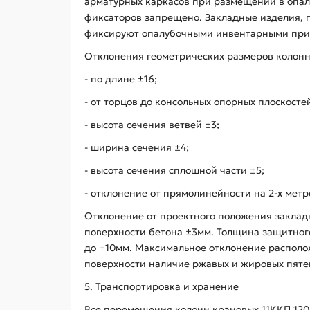
арматурных каркасов при размещении в опал
фиксаторов запрещено. Закладные изделия, 
фиксируют опалубочными инвентарными прис
Отклонения геометрических размеров колонны
- по длине ±16;
- от торцов до консольных опорных плоскостей
- высота сечения ветвей ±3;
- ширина сечения ±4;
- высота сечения сплошной части ±5;
- отклонение от прямолинейности на 2-х ме
Отклонение от проектного положения закла
поверхности бетона ±3мм. Толщина защитного 
до +10мм. Максимальное отклонение располож
поверхности наличие ржавых и жировых пятен
5. Транспортировка и хранение
Все перемещения колонн крановых 11ККП 120