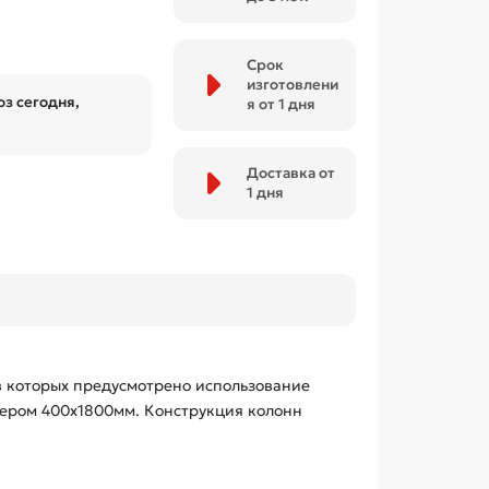
Срок
изготовлени
з сегодня,
я от 1 дня
Доставка от
1 дня
в которых предусмотрено использование
мером 400х1800мм. Конструкция колонн