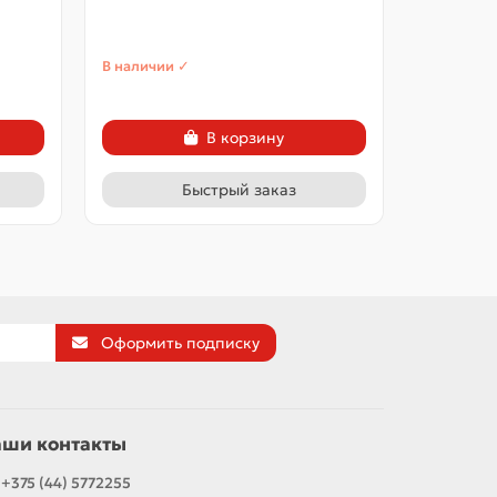
11ККП 132
В наличии ✓
В наличии
В корзину
Быстрый заказ
Оформить подписку
аши контакты
+375 (44) 5772255