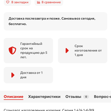
В закладки
В сравнение
Доставка послезавтра и позже. Самовывоз сегодня,
бесплатно.
Гарантийный
Срок
срок на
изготовления от
продукцию до 5
1 дня
лет.
Доставка от 1
дня
Описание
Характеристики
Отзывы
Вопрос-
0
Стандарт изготовления изделия: Серия 1.424.1-6/89