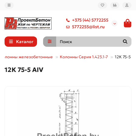
+375 (44) 5772255
5772255@list.ru
Каталог
Колонны железобетонные
Колонны Серия 1.423.1-7
12К 75-5 А
12К 75-5 АIV