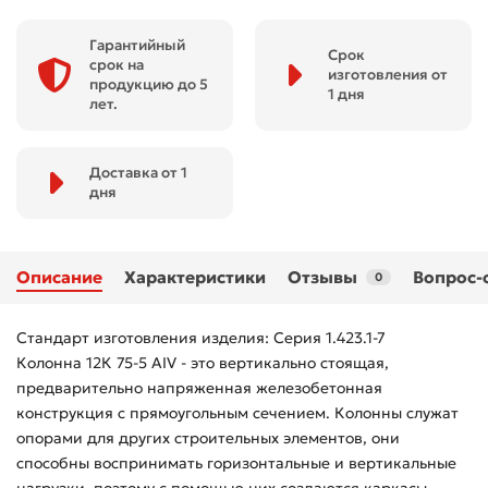
Гарантийный
Срок
срок на
изготовления от
продукцию до 5
1 дня
лет.
Доставка от 1
дня
Описание
Характеристики
Отзывы
Вопрос-
0
Стандарт изготовления изделия: Серия 1.423.1-7
Колонна 12К 75-5 АIV - это вертикально стоящая,
предварительно напряженная железобетонная
конструкция с прямоугольным сечением. Колонны служат
опорами для других строительных элементов, они
способны воспринимать горизонтальные и вертикальные
нагрузки, поэтому с помощью них создаются каркасы