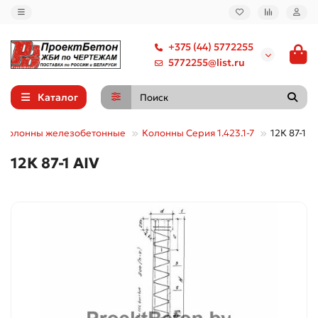
+375 (44) 5772255
5772255@list.ru
Каталог
Колонны железобетонные
Колонны Серия 1.423.1-7
12К 87-1 А
12К 87-1 АIV