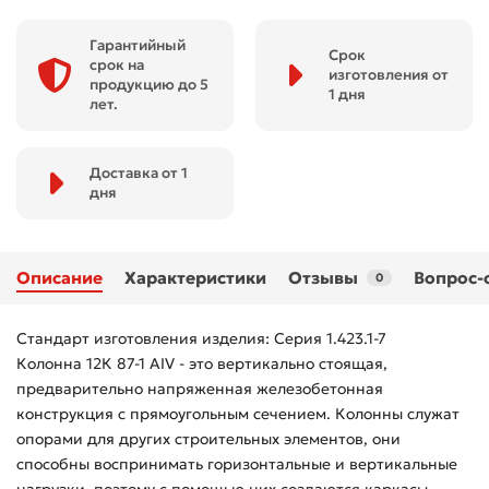
Гарантийный
Срок
срок на
изготовления от
продукцию до 5
1 дня
лет.
Доставка от 1
дня
Описание
Характеристики
Отзывы
Вопрос-
0
Стандарт изготовления изделия: Серия 1.423.1-7
Колонна 12К 87-1 АIV - это вертикально стоящая,
предварительно напряженная железобетонная
конструкция с прямоугольным сечением. Колонны служат
опорами для других строительных элементов, они
способны воспринимать горизонтальные и вертикальные
нагрузки, поэтому с помощью них создаются каркасы