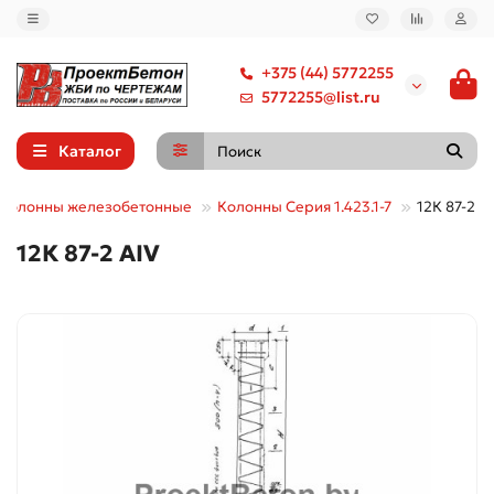
+375 (44) 5772255
5772255@list.ru
Каталог
Колонны железобетонные
Колонны Серия 1.423.1-7
12К 87-2 А
12К 87-2 АIV