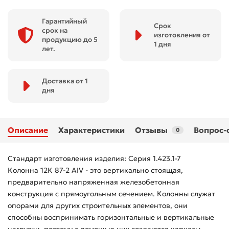
Гарантийный
Срок
срок на
изготовления от
продукцию до 5
1 дня
лет.
Доставка от 1
дня
Описание
Характеристики
Отзывы
Вопрос-
0
Стандарт изготовления изделия: Серия 1.423.1-7
Колонна 12К 87-2 АIV - это вертикально стоящая,
предварительно напряженная железобетонная
конструкция с прямоугольным сечением. Колонны служат
опорами для других строительных элементов, они
способны воспринимать горизонтальные и вертикальные
нагрузки, поэтому с помощью них создаются каркасы