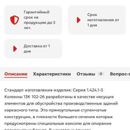
Гарантийный
Срок
срок на
изготовления от
продукцию до 5
1 дня
лет.
Доставка от 1
дня
Описание
Характеристики
Отзывы
Вопрос-
0
Стандарт изготовления изделия: Серия 1.424.1-5
Колонны 13К 102-26 разработаны в качестве несущих
элементов для обустройства производственных зданий
каркасного типа. Это прямоугольные ступенчатые
конструкции, в плоскости большего сечения которых
предусмотрены специальные консоли для опирания
подкрановых блоков. В некоторых случаях