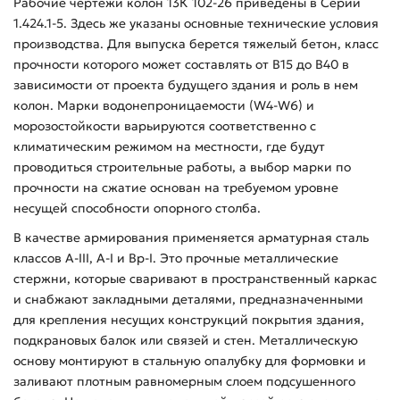
Рабочие чертежи колон 13К 102-26 приведены в Серии
1.424.1-5. Здесь же указаны основные технические условия
производства. Для выпуска берется тяжелый бетон, класс
прочности которого может составлять от В15 до В40 в
зависимости от проекта будущего здания и роль в нем
колон. Марки водонепроницаемости (W4-W6) и
морозостойкости варьируются соответственно с
климатическим режимом на местности, где будут
проводиться строительные работы, а выбор марки по
прочности на сжатие основан на требуемом уровне
несущей способности опорного столба.
В качестве армирования применяется арматурная сталь
классов А-ІІІ, А-І и Вр-І. Это прочные металлические
стержни, которые сваривают в пространственный каркас
и снабжают закладными деталями, предназначенными
для крепления несущих конструкций покрытия здания,
подкрановых балок или связей и стен. Металлическую
основу монтируют в стальную опалубку для формовки и
заливают плотным равномерным слоем подсушенного