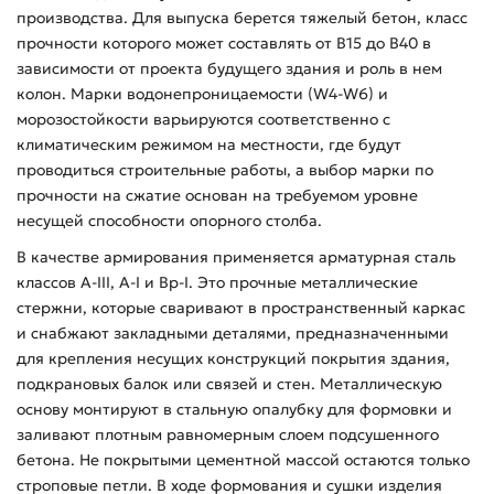
производства. Для выпуска берется тяжелый бетон, класс
прочности которого может составлять от В15 до В40 в
зависимости от проекта будущего здания и роль в нем
колон. Марки водонепроницаемости (W4-W6) и
морозостойкости варьируются соответственно с
климатическим режимом на местности, где будут
проводиться строительные работы, а выбор марки по
прочности на сжатие основан на требуемом уровне
несущей способности опорного столба.
В качестве армирования применяется арматурная сталь
классов А-ІІІ, А-І и Вр-І. Это прочные металлические
стержни, которые сваривают в пространственный каркас
и снабжают закладными деталями, предназначенными
для крепления несущих конструкций покрытия здания,
подкрановых балок или связей и стен. Металлическую
основу монтируют в стальную опалубку для формовки и
заливают плотным равномерным слоем подсушенного
бетона. Не покрытыми цементной массой остаются только
строповые петли. В ходе формования и сушки изделия