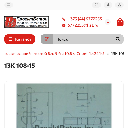
+375 (44) 5772255
5772255@list.ru
Каталог
нны для зданий высотой 8,4; 9,6 и 10,8 м Серия 1.424.1-5
13К 108-
13К 108-15