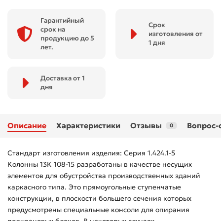
Гарантийный
Срок
срок на
изготовления от
продукцию до 5
1 дня
лет.
Доставка от 1
дня
Описание
Характеристики
Отзывы
Вопрос-
0
Стандарт изготовления изделия: Серия 1.424.1-5
Колонны 13К 108-15 разработаны в качестве несущих
элементов для обустройства производственных зданий
каркасного типа. Это прямоугольные ступенчатые
конструкции, в плоскости большего сечения которых
предусмотрены специальные консоли для опирания
подкрановых блоков. В некоторых случаях