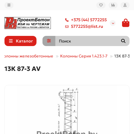
+375 (44) 5772255
5772255@list.ru
Каталог
Колонны железобетонные
Колонны Серия 1.423.1-7
13К 87-3 
13К 87-3 АV