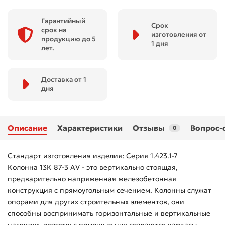
Гарантийный
Срок
срок на
изготовления от
продукцию до 5
1 дня
лет.
Доставка от 1
дня
Описание
Характеристики
Отзывы
Вопрос-
0
Стандарт изготовления изделия: Серия 1.423.1-7
Колонна 13К 87-3 АV - это вертикально стоящая,
предварительно напряженная железобетонная
конструкция с прямоугольным сечением. Колонны служат
опорами для других строительных элементов, они
способны воспринимать горизонтальные и вертикальные
нагрузки, поэтому с помощью них создаются каркасы